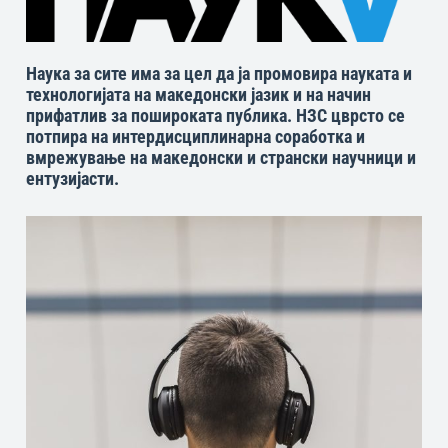
Наука за сите има за цел да ја промовира науката и
технологијата на македонски јазик и на начин
прифатлив за пошироката публика. НЗС цврсто се
потпира на интердисциплинарна соработка и
вмрежување на македонски и странски научници и
ентузијасти.