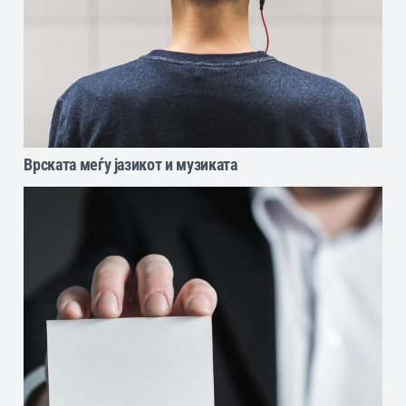
Врската меѓу јазикот и музиката