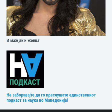
И мажјак и женка
Не заборавајте да го преслушате единствениот
подкаст за наука во Македонија!