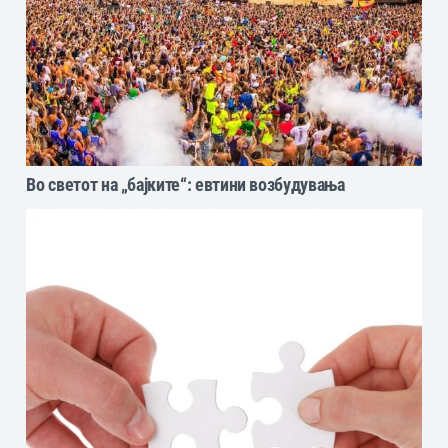
Во светот на „бајките“: eвтини возбудувања