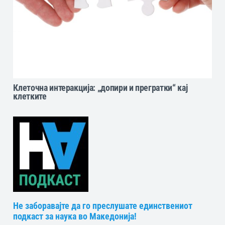
Клеточна интеракција: „допири и прегратки“ кај
клетките
Не заборавајте да го преслушате единствениот
подкаст за наука во Македонија!