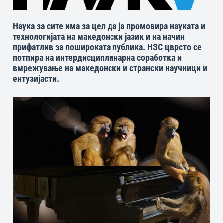
Наука за сите има за цел да ја промовира науката и
технологијата на македонски јазик и на начин
прифатлив за пошироката публика. НЗС цврсто се
потпира на интердисциплинарна соработка и
вмрежување на македонски и странски научници и
ентузијасти.