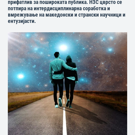
прифатлив за пошироката публика. НЗС цврсто се
потпира на интердисциплинарна соработка и
вмрежување на македонски и странски научници и
ентузијасти.