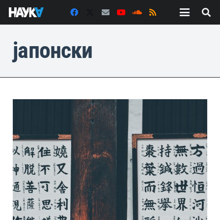
јапонски