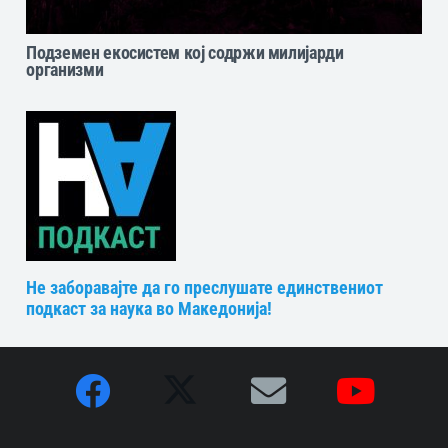
Подземен екосистем кој содржи милијарди
организми
Не заборавајте да го преслушате единствениот
подкаст за наука во Македонија!