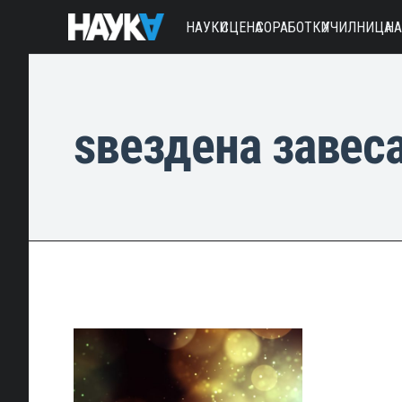
НАУКИ
СЦЕНА
СОРАБОТКИ
УЧИЛНИЦА
Н
ѕвездена завес