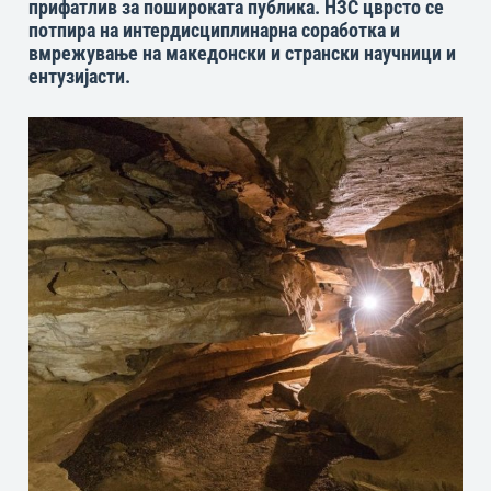
прифатлив за пошироката публика. НЗС цврсто се
потпира на интердисциплинарна соработка и
вмрежување на македонски и странски научници и
ентузијасти.