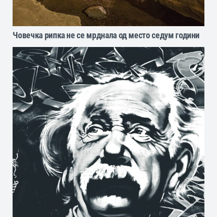
Човечка рипка не се мрднала од место седум години