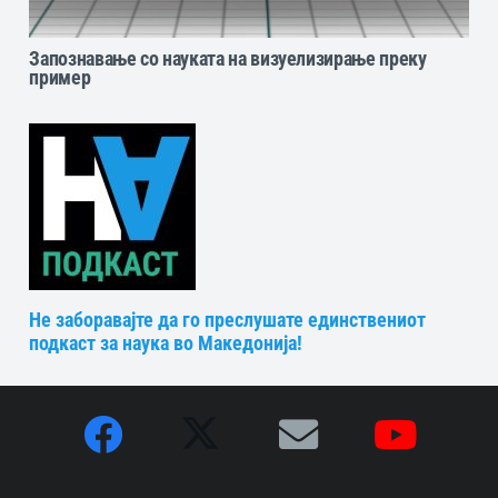
Запознавање со науката на визуелизирање преку
пример
Не заборавајте да го преслушате единствениот
подкаст за наука во Македонија!