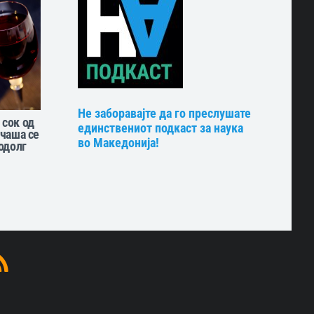
Не заборавајте да го преслушате
 сок од
единствениот подкаст за наука
 чаша се
во Македонија!
подолг