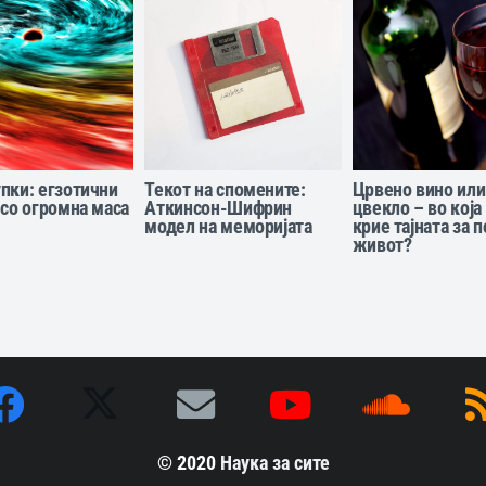
пки: егзотични
Текот на спомените:
Црвено вино или
 со огромна маса
Аткинсон-Шифрин
цвекло – во која
модел на меморијата
крие тајната за 
живот?
© 2020
Наука за сите