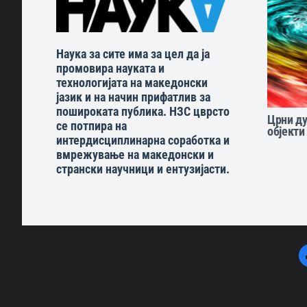
Наука за сите има за цел да ја
промовира науката и
технологијата на македонски
јазик и на начин прифатлив за
пошироката публика. НЗС цврсто
Црни ду
се потпира на
објекти
интердисциплинарна соработка и
вмрежување на македонски и
странски научници и ентузијасти.