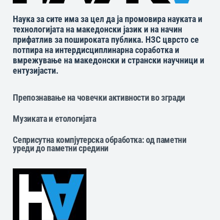
Наука за сите има за цел да ја промовира науката и
технологијата на македонски јазик и на начин
прифатлив за пошироката публика. НЗС цврсто се
потпира на интердисциплинарна соработка и
вмрежување на македонски и странски научници и
ентузијасти.
Препознавање на човечки активности во згради
Музиката и етологијата
Сеприсутна компјутерска обработка: од паметни
уреди до паметни средини