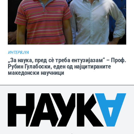
ИНТЕРВЈУА
„За наука, пред сѐ треба ентузијазам“ – Проф.
Рубин Гулабоски, еден од најцитираните
македонски научници