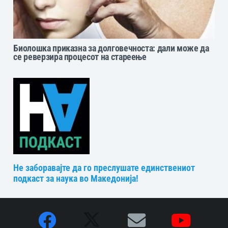
Биолошка приказна за долговечноста: дали може да
се реверзира процесот на стареење
Не заборавајте да го преслушате единствениот
подкаст за наука во Македонија!