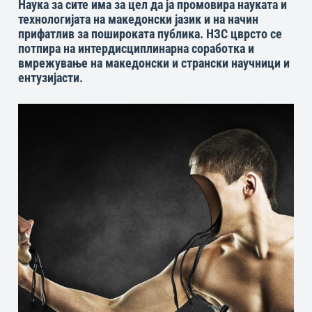
Наука за сите има за цел да ја промовира науката и
технологијата на македонски јазик и на начин
прифатлив за пошироката публика. НЗС цврсто се
потпира на интердисциплинарна соработка и
вмрежување на македонски и странски научници и
ентузијасти.