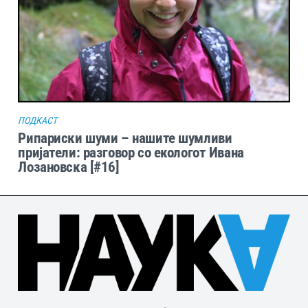
ПОДКАСТ
Рипариски шуми – нашите шумливи
пријатели: разговор со екологот Ивана
Лозановска [#16]