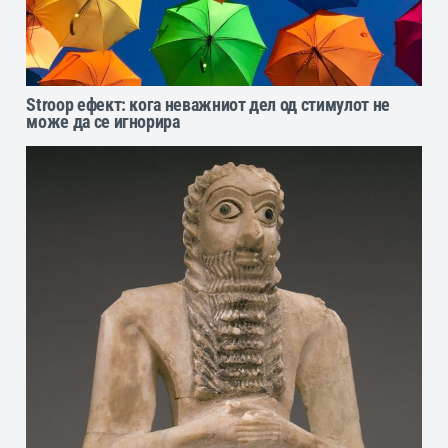
Stroop ефект: кога неважниот дел од стимулот не
може да се игнорира