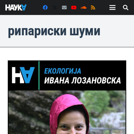
рипариски шуми