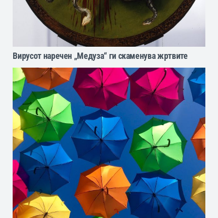
Вирусот наречен „Медуза“ ги скаменува жртвите