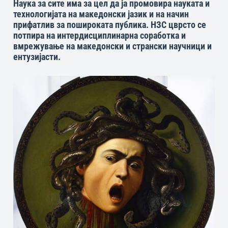
Наука за сите има за цел да ја промовира науката и
технологијата на македонски јазик и на начин
прифатлив за пошироката публика. НЗС цврсто се
потпира на интердисциплинарна соработка и
вмрежување на македонски и странски научници и
ентузијасти.