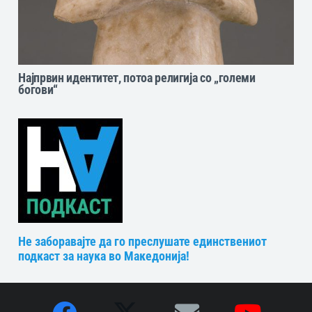
Најпрвин идентитет, потоа религија со „големи
богови“
Не заборавајте да го преслушате единствениот
подкаст за наука во Македонија!