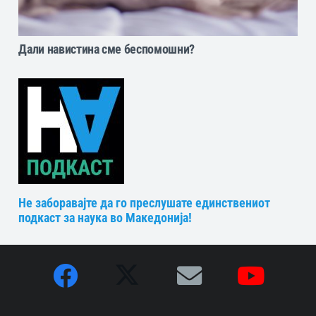
Дали навистина сме беспомошни?
Не заборавајте да го преслушате единствениот
подкаст за наука во Македонија!