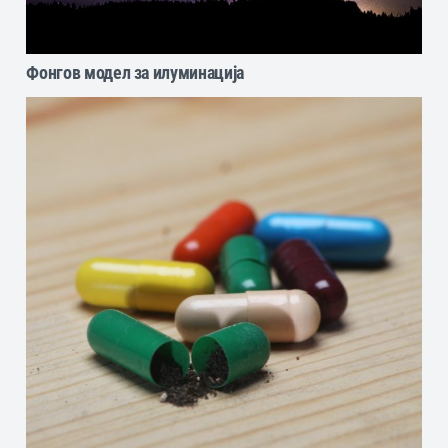
Фонгов модел за илуминација