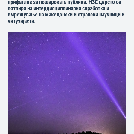
прифатлив за пошироката публика. НЗС цврсто се
потпира на интердисциплинарна соработка и
вмрежување на македонски и странски научници и
ентузијасти.