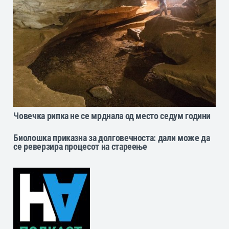
Човечка рипка не се мрднала од место седум години
Биолошка приказна за долговечноста: дали може да
се реверзира процесот на стареење