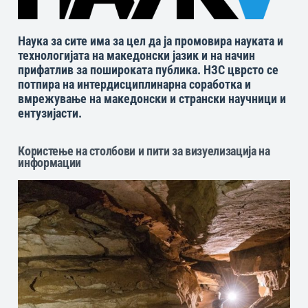
Наука за сите има за цел да ја промовира науката и
технологијата на македонски јазик и на начин
прифатлив за пошироката публика. НЗС цврсто се
потпира на интердисциплинарна соработка и
вмрежување на македонски и странски научници и
ентузијасти.
Користење на столбови и пити за визуелизација на
информации