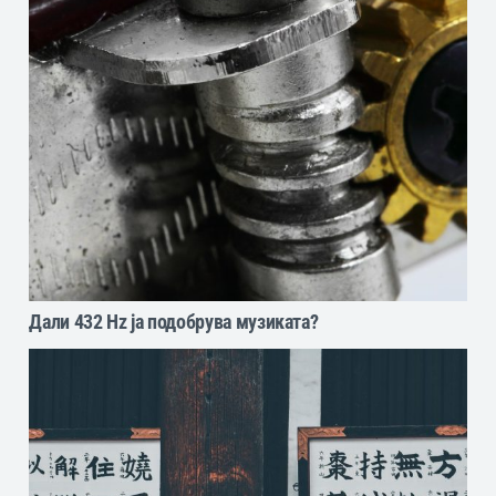
Дали 432 Hz ја подобрува музиката?