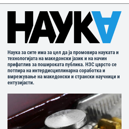
Наука за сите има за цел да ја промовира науката и
технологијата на македонски јазик и на начин
прифатлив за пошироката публика. НЗС цврсто се
потпира на интердисциплинарна соработка и
вмрежување на македонски и странски научници и
ентузијасти.