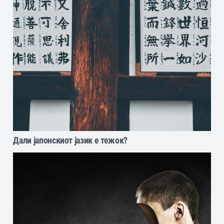
Дали јапонскиот јазик е тежок?