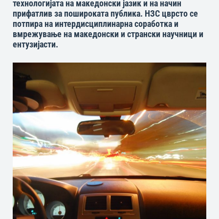
технологијата на македонски јазик и на начин
прифатлив за пошироката публика. НЗС цврсто се
потпира на интердисциплинарна соработка и
вмрежување на македонски и странски научници и
ентузијасти.