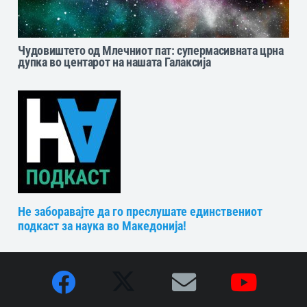
Чудовиштето од Млечниот пат: супермасивната црна
дупка во центарот на нашата Галаксија
Не заборавајте да го преслушате единствениот
подкаст за наука во Македонија!