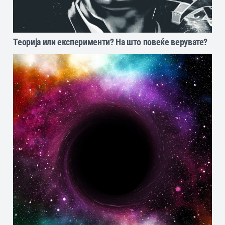
Теорија или експерименти? На што повеќе верувате?