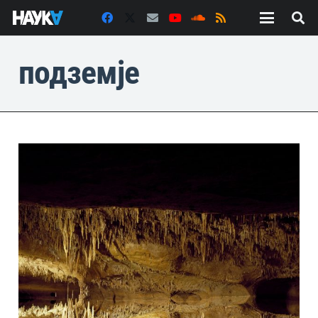
подземје