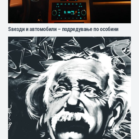
Ѕвезди и автомобили – подредување по особини