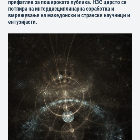
прифатлив за пошироката публика. НЗС цврсто се
потпира на интердисциплинарна соработка и
вмрежување на македонски и странски научници и
ентузијасти.