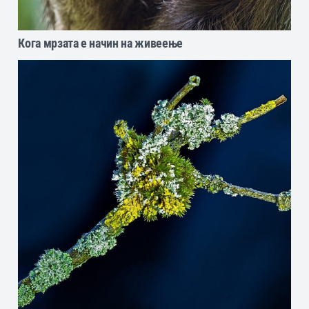
Кога мрзата е начин на живеење