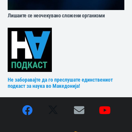
Лишаите се неочекувано сложени организми
Не заборавајте да го преслушате единствениот
подкаст за наука во Македонија!