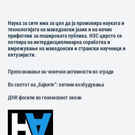
Наука за сите има за цел да ја промовира науката и
технологијата на македонски јазик и на начин
прифатлив за пошироката публика. НЗС цврсто се
потпира на интердисциплинарна соработка и
вмрежување на македонски и странски научници и
ентузијасти.
Препознавање на човечки активности во згради
Во светот на „бајките“: eвтини возбудувања
ДНК фосили во геномскиот океан