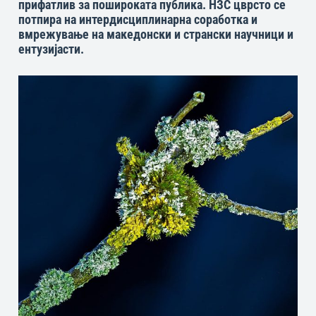
прифатлив за пошироката публика. НЗС цврсто се
потпира на интердисциплинарна соработка и
вмрежување на македонски и странски научници и
ентузијасти.