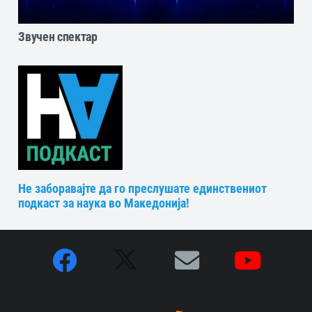
Звучен спектар
Не заборавајте да го преслушате единствениот
подкаст за наука во Македонија!