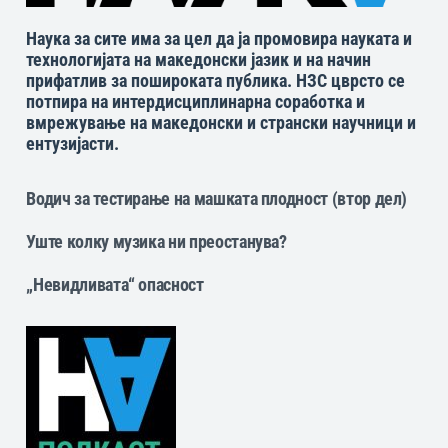
Наука за сите има за цел да ја промовира науката и
технологијата на македонски јазик и на начин
прифатлив за пошироката публика. НЗС цврсто се
потпира на интердисциплинарна соработка и
вмрежување на македонски и странски научници и
ентузијасти.
Водич за тестирање на машката плодност (втор дел)
Уште колку музика ни преостанува?
„Невидливата“ опасност