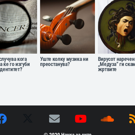
случува кога
Уште колку музика ни
Вирусот наречен
а ќе го изгуби
преостанува?
„Медуза“ ги ска
идентитет?
жртвите
© 2020
Наука за сите