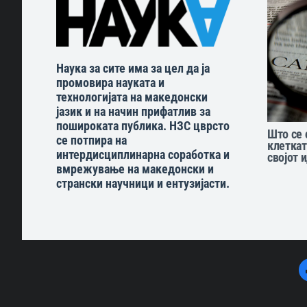
Наука за сите има за цел да ја
промовира науката и
технологијата на македонски
јазик и на начин прифатлив за
пошироката публика. НЗС цврсто
Што се 
се потпира на
клеткат
интердисциплинарна соработка и
својот 
вмрежување на македонски и
странски научници и ентузијасти.