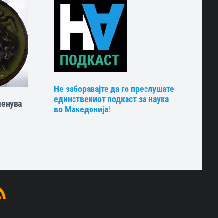
Не заборавајте да го преслушате
единствениот подкаст за наука
менува
во Македонија!