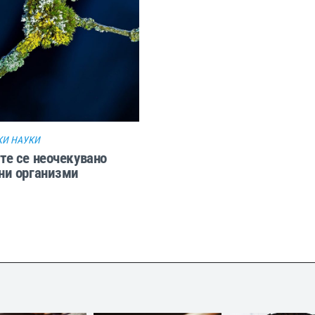
И НАУКИ
е се неочекувано
ни организми