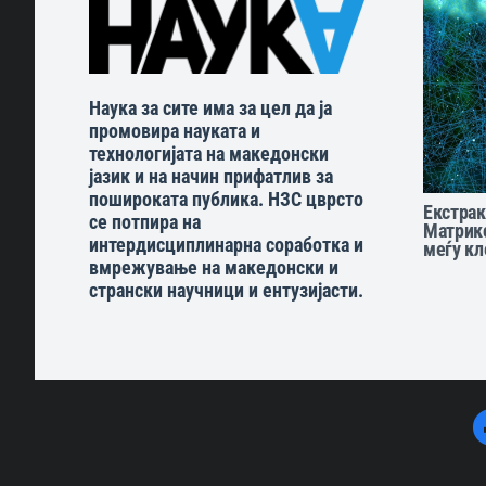
Наука за сите има за цел да ја
промовира науката и
технологијата на македонски
јазик и на начин прифатлив за
пошироката публика. НЗС цврсто
Екстра
се потпира на
Матрикс
интердисциплинарна соработка и
меѓу кл
вмрежување на македонски и
странски научници и ентузијасти.