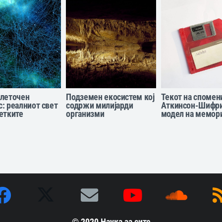
клеточен
Подземен екосистем кој
Текот на спомен
: реалниот свет
содржи милијарди
Аткинсон-Шифр
етките
организми
модел на мемори
© 2020
Наука за сите