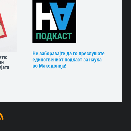
Не заборавајте да го преслушате
ите:
единствениот подкаст за наука
ин
во Македонија!
јата