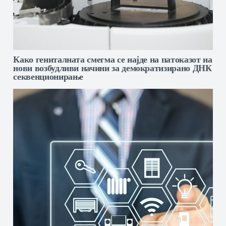
Како гениталната смегма се најде на патоказот на
нови возбудливи начини за демократизирано ДНК
секвенционирање