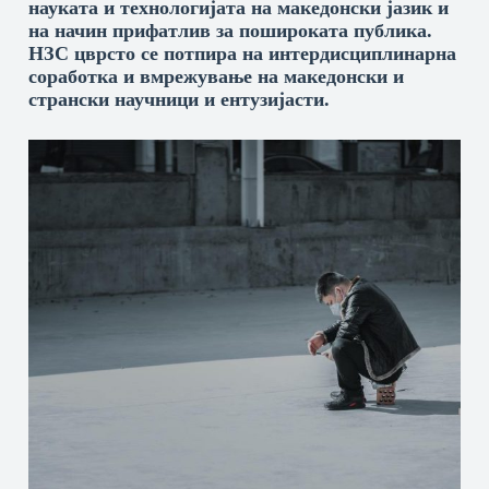
науката и технологијата на македонски јазик и
на начин прифатлив за пошироката публика.
НЗС цврсто се потпира на интердисциплинарна
соработка и вмрежување на македонски и
странски научници и ентузијасти.