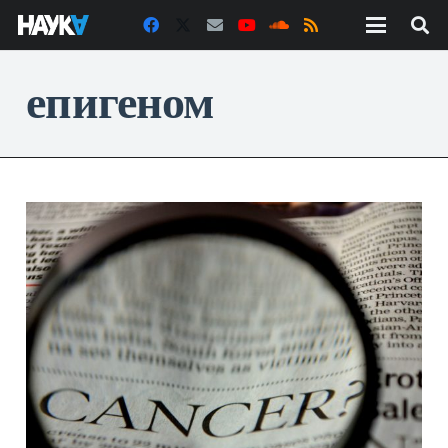
епигеном