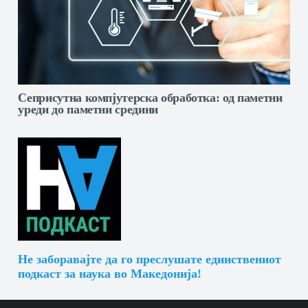
Сеприсутна компјутерска обработка: од паметни
уреди до паметни средини
Не заборавајте да го преслушате единствениот
подкаст за наука во Македонија!