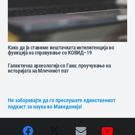
Како да ја ставиме вештачката интелигенција во
функција на справување со КОВИД–19
Галактичка археологија со Гаиа: проучување на
историјата на Млечниот пат
Не заборавајте да го преслушате единствениот
подкаст за наука во Македонија!