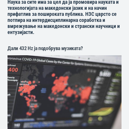
Наука за сите има за цел да ја промовира науката и
технологијата на македонски јазик и на начин
прифатлив за пошироката публика. НЗС цврсто се
потпира на интердисциплинарна соработка и
вмрежување на македонски и странски научници и
ентузијасти.
Дали 432 Hz ја подобрува музиката?