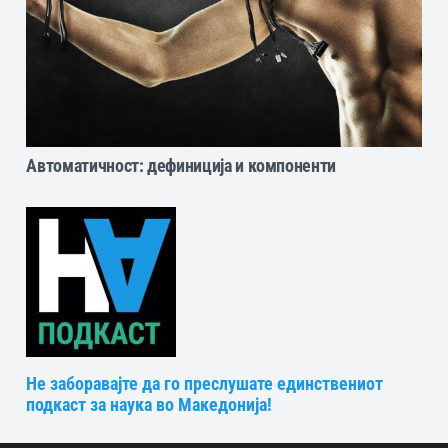
Автоматичност: дефиниција и компоненти
Не заборавајте да го преслушате единствениот
подкаст за наука во Македонија!