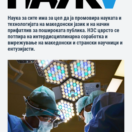
Наука за сите има за цел да ја промовира науката и
технологијата на македонски јазик и на начин
прифатлив за пошироката публика. НЗС цврсто се
потпира на интердисциплинарна соработка и
вмрежување на македонски и странски научници и
ентузијасти.