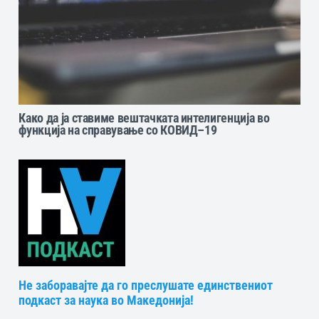
Како да ја ставиме вештачката интелигенција во
функција на справување со КОВИД–19
Не заборавајте да го преслушате единствениот
подкаст за наука во Македонија!