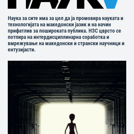
Наука за сите има за цел да ја промовира науката и
технологијата на македонски јазик и на начин
прифатлив за пошироката публика. НЗС цврсто се
потпира на интердисциплинарна соработка и
вмрежување на македонски и странски научници и
ентузијасти.