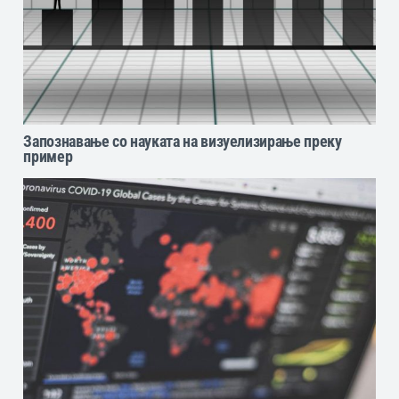
Запознавање со науката на визуелизирање преку
пример