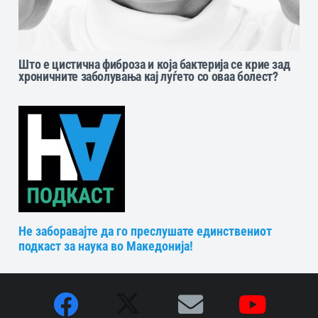
Што е цистична фиброза и која бактерија се крие зад
хроничните заболувања кај луѓето со оваа болест?
Не заборавајте да го преслушате единствениот
подкаст за наука во Македонија!