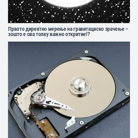
Првото директно мерење на гравитациcко зрачење –
зошто е ова толку важно откритие!?