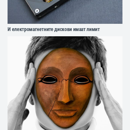
И електромагнетните дискови имаат лимит