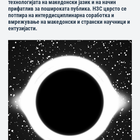
технологијата на македонски јазик и на начин
прифатлив за пошироката публика. НЗС цврсто се
потпира на интердисциплинарна соработка и
вмрежување на македонски и странски научници и
ентузијасти.