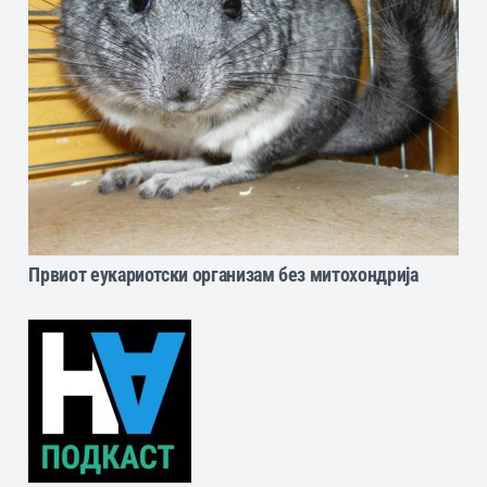
Првиот еукариотски организам без митохондрија