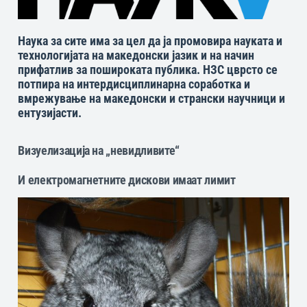
Наука за сите има за цел да ја промовира науката и
технологијата на македонски јазик и на начин
прифатлив за пошироката публика. НЗС цврсто се
потпира на интердисциплинарна соработка и
вмрежување на македонски и странски научници и
ентузијасти.
Визуелизација на „невидливите“
И електромагнетните дискови имаат лимит