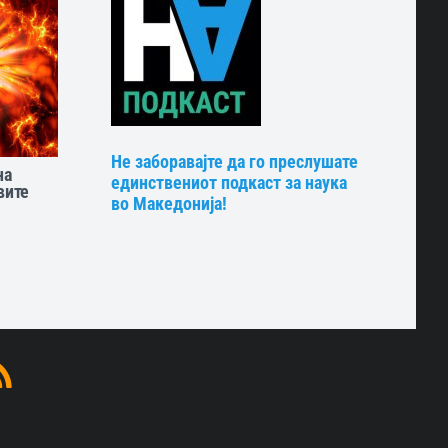
Не заборавајте да го преслушате
на
единствениот подкаст за наука
вите
во Македонија!