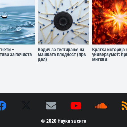
гнети –
Водич за тестирање на
Кратка историја 
тива за почиста
машката плодност (прв
универзумот: пр
дел)
мигови
© 2020
Наука за сите