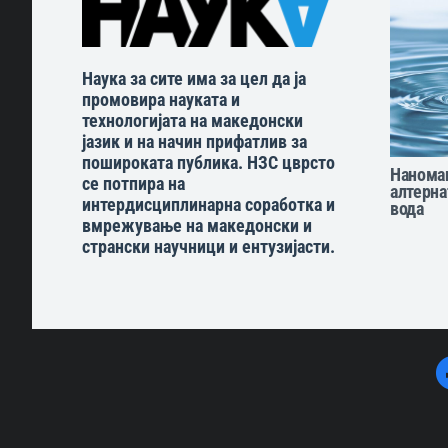
Наука за сите има за цел да ја
промовира науката и
технологијата на македонски
јазик и на начин прифатлив за
пошироката публика. НЗС цврсто
Нанома
се потпира на
алтерна
интердисциплинарна соработка и
вода
вмрежување на македонски и
странски научници и ентузијасти.