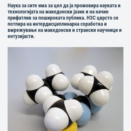
Наука за сите има за цел да ја промовира науката и
технологијата на македонски јазик и на начин
прифатлив за пошироката публика. НЗС цврсто се
потпира на интердисциплинарна соработка и
вмрежување на македонски и странски научници и
ентузијасти.