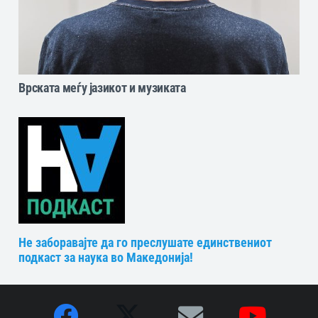
Врската меѓу јазикот и музиката
Не заборавајте да го преслушате единствениот
подкаст за наука во Македонија!