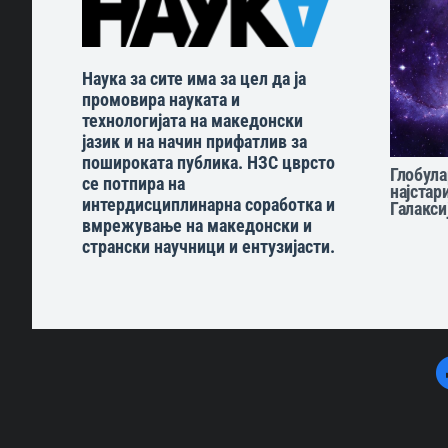
Наука за сите има за цел да ја
промовира науката и
технологијата на македонски
јазик и на начин прифатлив за
пошироката публика. НЗС цврсто
Глобула
се потпира на
најстар
интердисциплинарна соработка и
Галакси
вмрежување на македонски и
странски научници и ентузијасти.