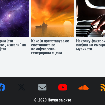
рни јата –
Како ја претставуваме
Неколку фактори
ите „жители“ на
светлината во
влијаат на емоци
јата
компјутерски-
музиката
генерирани сцени
© 2020
Наука за сите