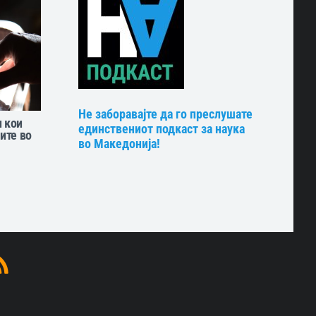
Не заборавајте да го преслушате
 кои
единствениот подкаст за наука
ите во
во Македонија!