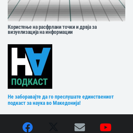
Користење на расфрлани точки и дрвја за
визуелизација на информации
Не заборавајте да го преслушате единствениот
подкаст за наука во Македонија!