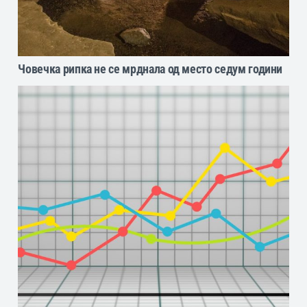
Човечка рипка не се мрднала од место седум години