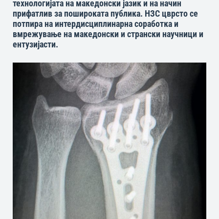
технологијата на македонски јазик и на начин
прифатлив за пошироката публика. НЗС цврсто се
потпира на интердисциплинарна соработка и
вмрежување на македонски и странски научници и
ентузијасти.