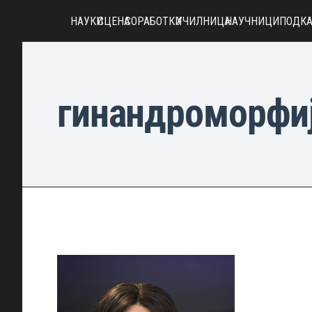
НАУКИ
СЦЕНА
СОРАБОТКИ
УЧИЛНИЦА
НАУЧНИЦИ
ПОДКА
гинандроморфи