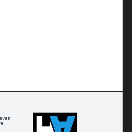
нса и
си