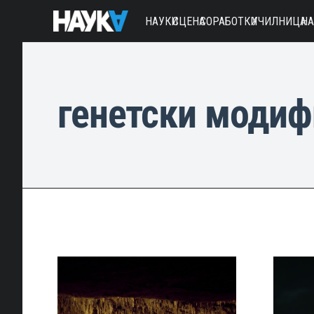
НАУКИ
СЦЕНА
СОРАБОТКИ
УЧИЛНИЦА
Н
генетски модиф