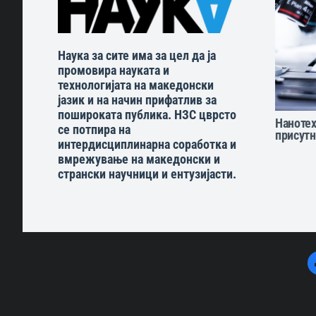
Наука за сите има за цел да ја
промовира науката и
технологијата на македонски
јазик и на начин прифатлив за
пошироката публика. НЗС цврсто
Нанотех
се потпира на
присутн
интердисциплинарна соработка и
вмрежување на македонски и
странски научници и ентузијасти.