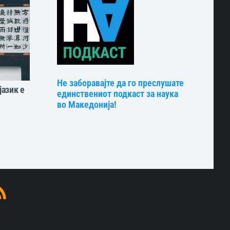
Не заборавајте да го преслушате
јазик е
единствениот подкаст за наука
во Македонија!