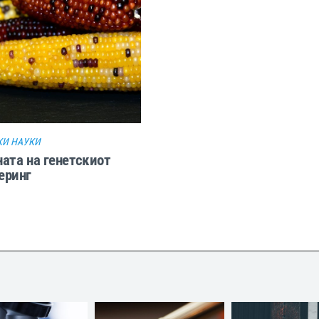
И НАУКИ
ата на генетскиот
еринг