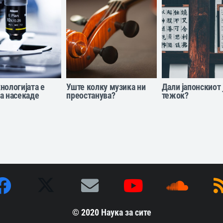
нологијата е
Уште колку музика ни
Дали јапонскиот 
а насекаде
преостанува?
тежок?
© 2020
Наука за сите