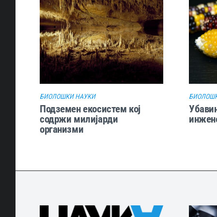
БИОЛОШКИ НАУКИ
БИОЛОШК
Подземен екосистем кој
Убавин
содржи милијарди
инжен
организми