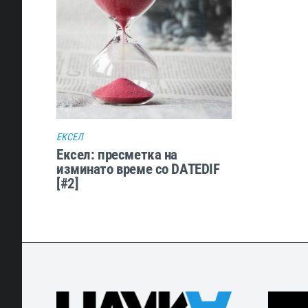
ЕКСЕЛ
Ексел: пресметка на
изминато време со DATEDIF
[#2]