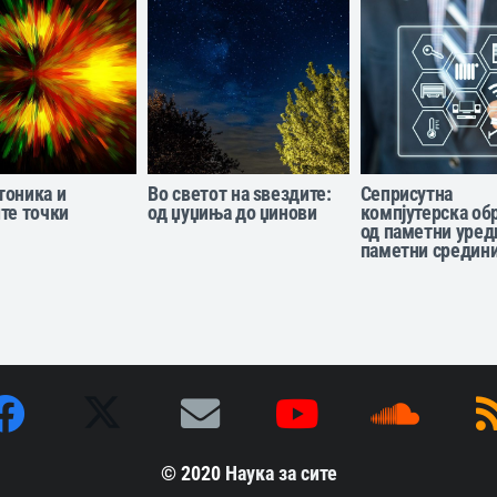
тоника и
Во светот на ѕвездите:
Сеприсутна
те точки
од џуџиња до џинови
компјутерска об
од паметни уред
паметни средин
© 2020
Наука за сите