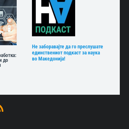
Не заборавајте да го преслушате
единствениот подкаст за наука
работка:
во Македонија!
и до
и