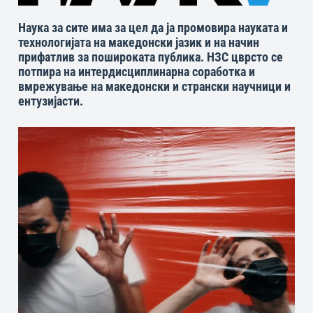
Наука за сите има за цел да ја промовира науката и
технологијата на македонски јазик и на начин
прифатлив за пошироката публика. НЗС цврсто се
потпира на интердисциплинарна соработка и
вмрежување на македонски и странски научници и
ентузијасти.