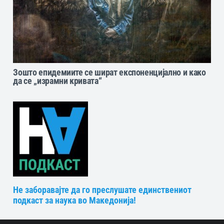
Зошто епидемиите се шират експоненцијално и како
да се „израмни кривата“
Не заборавајте да го преслушате единствениот
подкаст за наука во Македонија!