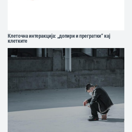
Клеточна интеракција: „допири и прегратки“ кај
клетките