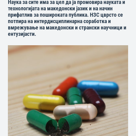
Наука за сите има за цел да ја промовира науката и
технологијата на македонски јазик и на начин
прифатлив за пошироката публика. НЗС цврсто се
потпира на интердисциплинарна соработка и
вмрежување на македонски и странски научници и
ентузијасти.