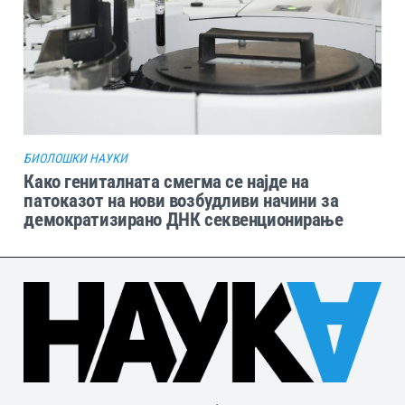
БИОЛОШКИ НАУКИ
Како гениталната смегма се најде на
патоказот на нови возбудливи начини за
демократизирано ДНК секвенционирање