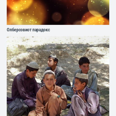
Олберсовиот парадокс