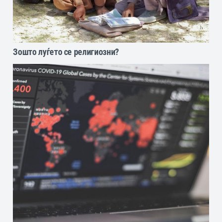
Зошто луѓето се религиозни?