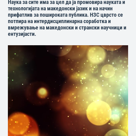
Наука за сите има за цел да ја промовира науката и
технологијата на македонски јазик и на начин
прифатлив за пошироката публика. НЗС цврсто се
потпира на интердисциплинарна соработка и
вмрежување на македонски и странски научници и
ентузијасти.