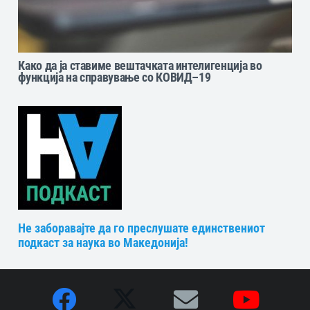
Како да ја ставиме вештачката интелигенција во
функција на справување со КОВИД–19
Не заборавајте да го преслушате единствениот
подкаст за наука во Македонија!