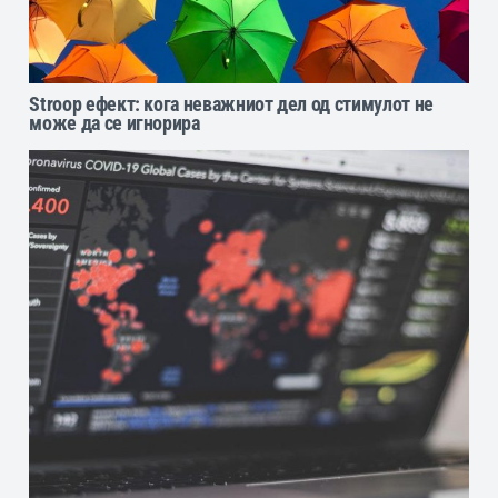
Stroop ефект: кога неважниот дел од стимулот не
може да се игнорира