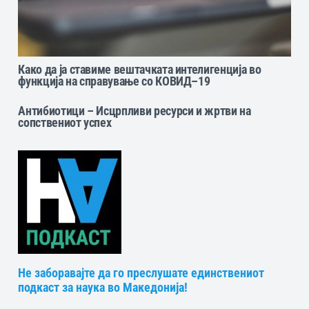
Како да ја ставиме вештачката интелигенција во
функција на справување со КОВИД–19
Антибиотици – Исцрпливи ресурси и жртви на
сопствениот успех
Не заборавајте да го преслушате единствениот
подкаст за наука во Македонија!