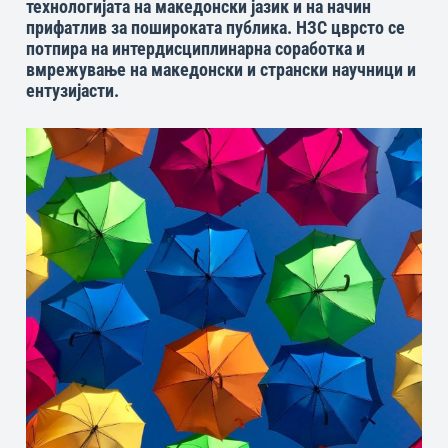
технологијата на македонски јазик и на начин
прифатлив за пошироката публика. НЗС цврсто се
потпира на интердисциплинарна соработка и
вмрежување на македонски и странски научници и
ентузијасти.