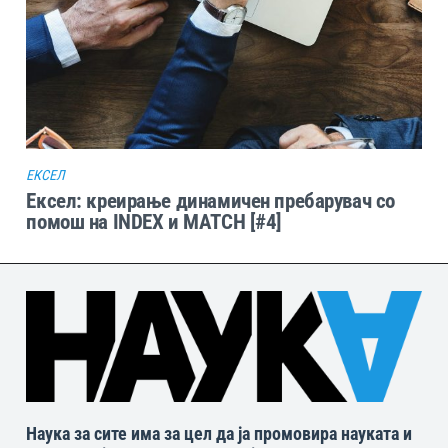
ЕКСЕЛ
Ексел: креирање динамичен пребарувач со
помош на INDEX и MATCH [#4]
Наука за сите има за цел да ја промовира науката и