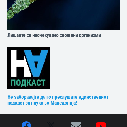
Лишаите се неочекувано сложени организми
Не заборавајте да го преслушате единствениот
подкаст за наука во Македонија!