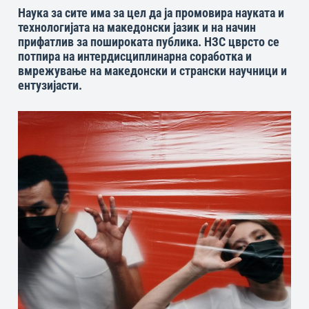
Наука за сите има за цел да ја промовира науката и
технологијата на македонски јазик и на начин
прифатлив за пошироката публика. НЗС цврсто се
потпира на интердисциплинарна соработка и
вмрежување на македонски и странски научници и
ентузијасти.