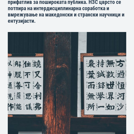
прифатлив за пошироката публика. НЗС цврсто се
потпира на интердисциплинарна соработка и
вмрежување на македонски и странски научници и
ентузијасти.