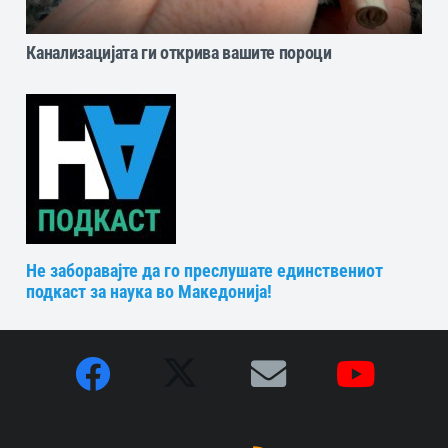
Канализацијата ги открива вашите пороци
Не заборавајте да го преслушате единствениот
подкаст за наука во Македонија!