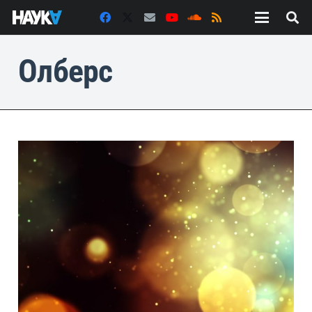
Олберс