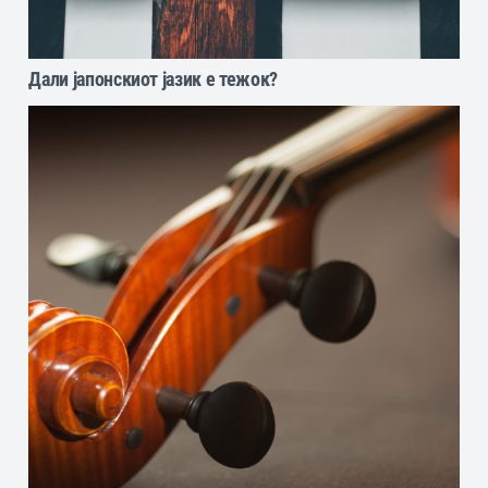
Дали јапонскиот јазик е тежок?