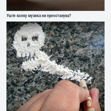
Уште колку музика ни преостанува?