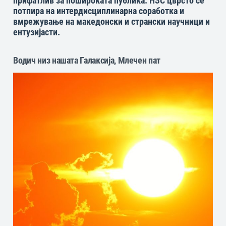
прифатлив за пошироката публика. НЗС цврсто се
потпира на интердисциплинарна соработка и
вмрежување на македонски и странски научници и
ентузијасти.
Водич низ нашата Галаксија, Млечен пат