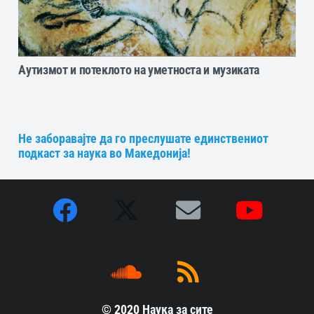
Аутизмот и потеклото на уметноста и музиката
Не заборавајте да го преслушате единствениот
подкаст за наука во Македонија!
© 2020
Наука за сите