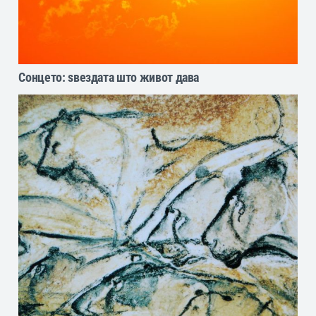
Сонцето: ѕвездата што живот дава